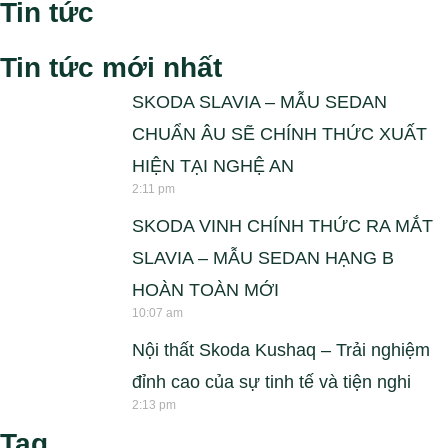
Tin tức
Tin tức mới nhất
SKODA SLAVIA – MẪU SEDAN
CHUẨN ÂU SẼ CHÍNH THỨC XUẤT
HIỆN TẠI NGHỆ AN
2:11 pm
SKODA VINH CHÍNH THỨC RA MẮT
SLAVIA – MẪU SEDAN HẠNG B
HOÀN TOÀN MỚI
10:07 am
Nội thất Skoda Kushaq – Trải nghiệm
đỉnh cao của sự tinh tế và tiện nghi
2:13 pm
Tag