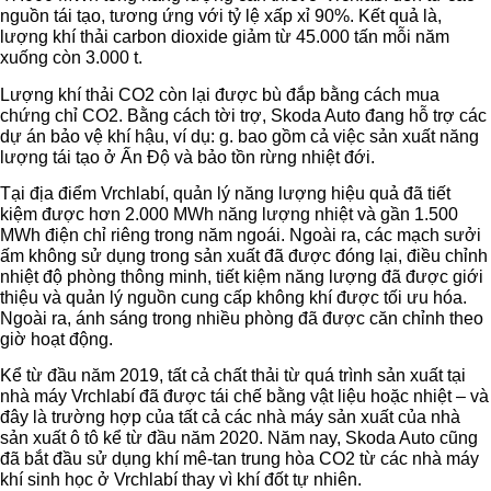
nguồn tái tạo, tương ứng với tỷ lệ xấp xỉ 90%. Kết quả là,
lượng khí thải carbon dioxide giảm từ 45.000 tấn mỗi năm
xuống còn 3.000 t.
Lượng khí thải CO2 còn lại được bù đắp bằng cách mua
chứng chỉ CO2. Bằng cách tời trợ, Skoda Auto đang hỗ trợ các
dự án bảo vệ khí hậu, ví dụ: g. bao gồm cả việc sản xuất năng
lượng tái tạo ở Ấn Độ và bảo tồn rừng nhiệt đới.
Tại địa điểm Vrchlabí, quản lý năng lượng hiệu quả đã tiết
kiệm được hơn 2.000 MWh năng lượng nhiệt và gần 1.500
MWh điện chỉ riêng trong năm ngoái. Ngoài ra, các mạch sưởi
ấm không sử dụng trong sản xuất đã được đóng lại, điều chỉnh
nhiệt độ phòng thông minh, tiết kiệm năng lượng đã được giới
thiệu và quản lý nguồn cung cấp không khí được tối ưu hóa.
Ngoài ra, ánh sáng trong nhiều phòng đã được căn chỉnh theo
giờ hoạt động.
Kể từ đầu năm 2019, tất cả chất thải từ quá trình sản xuất tại
nhà máy Vrchlabí đã được tái chế bằng vật liệu hoặc nhiệt – và
đây là trường hợp của tất cả các nhà máy sản xuất của nhà
sản xuất ô tô kể từ đầu năm 2020. Năm nay, Skoda Auto cũng
đã bắt đầu sử dụng khí mê-tan trung hòa CO2 từ các nhà máy
khí sinh học ở Vrchlabí thay vì khí đốt tự nhiên.