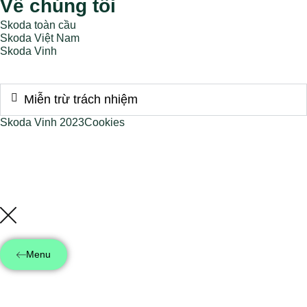
Về chúng tôi
Skoda toàn cầu
Skoda Việt Nam
Skoda Vinh
Miễn trừ trách nhiệm
Skoda Vinh 2023
Cookies
CÔNG TY TNHH THƯƠNG MẠI - DỊCH VỤ Ô TÔ DŨNG LẠC
Mã số thuế:
2900561717
Địa chỉ:
Số 52, đường Nguyễn Trãi, Phường Vinh Phú, Tỉnh Nghệ An,
Việt Nam
Menu