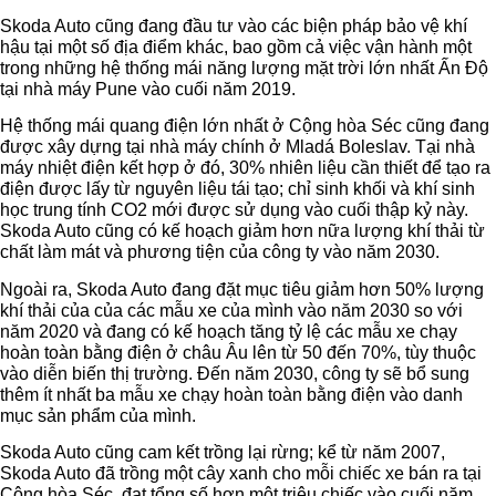
Skoda Auto cũng đang đầu tư vào các biện pháp bảo vệ khí
hậu tại một số địa điểm khác, bao gồm cả việc vận hành một
trong những hệ thống mái năng lượng mặt trời lớn nhất Ấn Độ
tại nhà máy Pune vào cuối năm 2019.
Hệ thống mái quang điện lớn nhất ở Cộng hòa Séc cũng đang
được xây dựng tại nhà máy chính ở Mladá Boleslav. Tại nhà
máy nhiệt điện kết hợp ở đó, 30% nhiên liệu cần thiết để tạo ra
điện được lấy từ nguyên liệu tái tạo; chỉ sinh khối và khí sinh
học trung tính CO2 mới được sử dụng vào cuối thập kỷ này.
Skoda Auto cũng có kế hoạch giảm hơn nữa lượng khí thải từ
chất làm mát và phương tiện của công ty vào năm 2030.
Ngoài ra, Skoda Auto đang đặt mục tiêu giảm hơn 50% lượng
khí thải của của các mẫu xe của mình vào năm 2030 so với
năm 2020 và đang có kế hoạch tăng tỷ lệ các mẫu xe chạy
hoàn toàn bằng điện ở châu Âu lên từ 50 đến 70%, tùy thuộc
vào diễn biến thị trường. Đến năm 2030, công ty sẽ bổ sung
thêm ít nhất ba mẫu xe chạy hoàn toàn bằng điện vào danh
mục sản phẩm của mình.
Skoda Auto cũng cam kết trồng lại rừng; kể từ năm 2007,
Skoda Auto đã trồng một cây xanh cho mỗi chiếc xe bán ra tại
Cộng hòa Séc, đạt tổng số hơn một triệu chiếc vào cuối năm