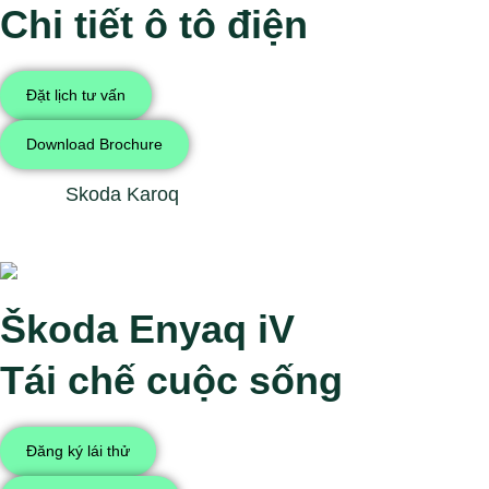
Chi tiết ô tô điện
Đặt lịch tư vấn
Download Brochure
Skoda Karoq
Škoda Enyaq iV
Tái chế cuộc sống
Đăng ký lái thử