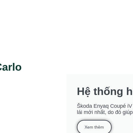
Carlo
Hệ thống h
Škoda Enyaq Coupé iV h
lái mới nhất, do đó giú
Xem thêm