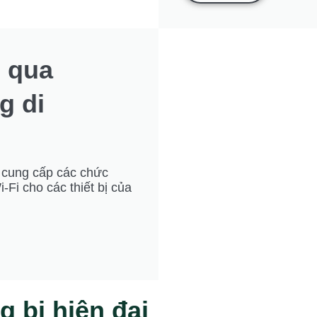
g qua
g di
M cung cấp các chức
-Fi cho các thiết bị của
 bị hiện đại