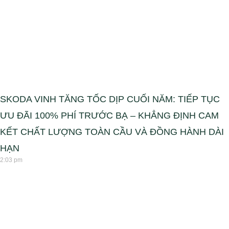
SKODA VINH TĂNG TỐC DỊP CUỐI NĂM: TIẾP TỤC
ƯU ĐÃI 100% PHÍ TRƯỚC BẠ – KHẲNG ĐỊNH CAM
KẾT CHẤT LƯỢNG TOÀN CẦU VÀ ĐỒNG HÀNH DÀI
HẠN
2:03 pm