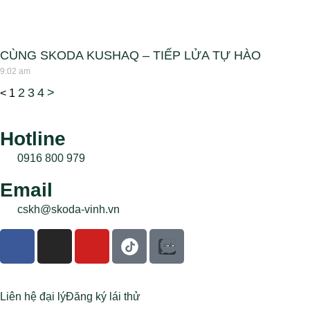
CÙNG SKODA KUSHAQ – TIẾP LỬA TỰ HÀO
9:02 am
2
3
4
>
<
1
Hotline
0916 800 979
Email
cskh@skoda-vinh.vn
Liên hệ đại lý
Đăng ký lái thử