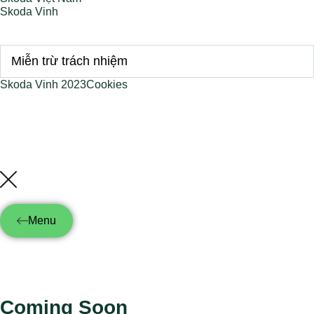
Skoda Vinh
Miễn trừ trách nhiệm
Skoda Vinh 2023
Cookies
CÔNG TY TNHH THƯƠNG MẠI - DỊCH VỤ Ô TÔ DŨNG LẠC
Mã số thuế:
2900561717
Địa chỉ:
Số 52, đường Nguyễn Trãi, Phường Vinh Phú, Tỉnh Nghệ An,
Việt Nam
Menu
Coming Soon